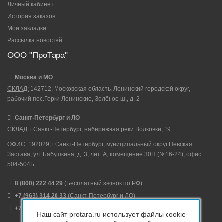
Личный кабинет
История заказов
Мои закладки
Рассылка новостей
ООО "ПроТара"
Москва и МО
СКЛАД:
142712, Московская область, Ленинский городской округ,
рабочий пос.Горки Ленинские, Зелёное ш., д. 2
Санкт-Петербург и ЛО
СКЛАД:
г.Санкт-Петербург, набережная реки Волковки, 19
ОФИС:
192029, г.Санкт-Петербург, муниципальный округ Невская
Застава, ул. Бабушкина, д. 3, лит. А, помещение 30Н (№16-24), офис
504-504Б
8 (800) 222 44 29
(Бесплатный звонок по РФ)
+7 (963) 314 20 33
(Санкт-Петербург и ЛО)
+7 (963) 314 20 33
(Москва и МО)
Наш сайт protara.ru использует файлы cookie